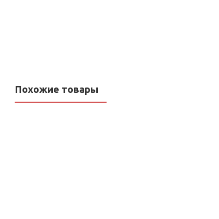
Курьером:
07 августа
4 085
р.
Закажи на сайте со скидкой
Цена в магазине: 4300 р.
Размер скидки: 5%
Похожие товары