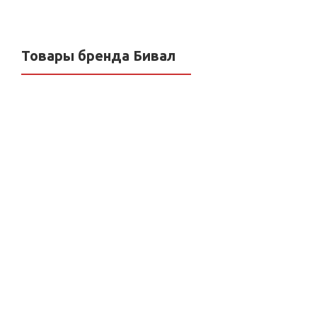
Товары бренда Бивал
Кран шаровой БИВАЛ®
Кран шаровой Бивал 
КШТ.72.080.16, ф/ф, Ду
КШТ.10.100.25 с/с ду 
80, Ру16
ру 25 NEW
Нет в наличии
В наличии: 8 шт.
Самовывоз:
сегодня