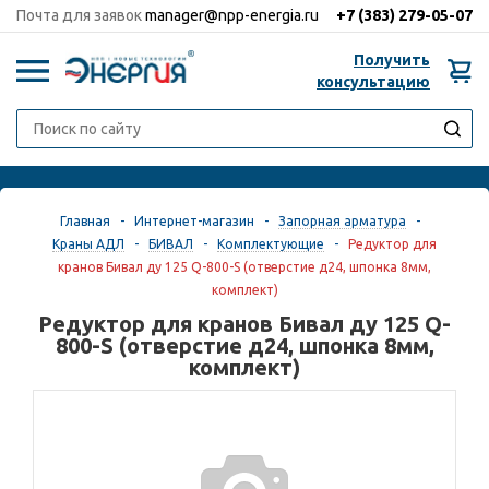
Почта для заявок
manager@npp-energia.ru
+7 (383)
279-05-07
Получить
0
консультацию
Главная
-
Интернет-магазин
-
Запорная арматура
-
Краны АДЛ
-
БИВАЛ
-
Комплектующие
-
Редуктор для
кранов Бивал ду 125 Q-800-S (отверстие д24, шпонка 8мм,
комплект)
Редуктор для кранов Бивал ду 125 Q-
800-S (отверстие д24, шпонка 8мм,
комплект)