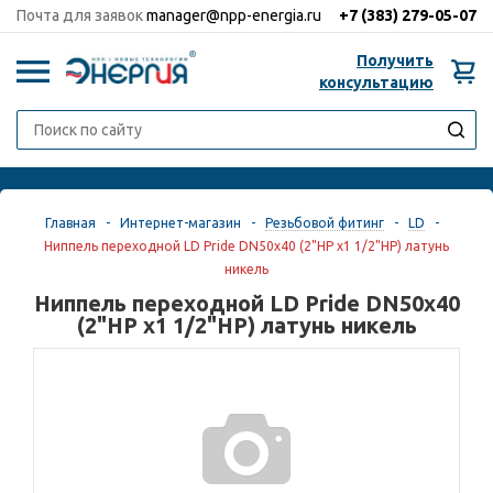
Почта для заявок
manager@npp-energia.ru
+7 (383)
279-05-07
Получить
0
консультацию
Главная
-
Интернет-магазин
-
Резьбовой фитинг
-
LD
-
Ниппель переходной LD Pride DN50х40 (2"НР х1 1/2"НР) латунь
никель
Ниппель переходной LD Pride DN50х40
(2"НР х1 1/2"НР) латунь никель