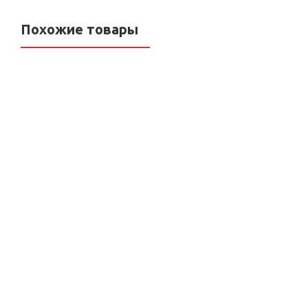
Похожие товары
Тройник переходной LD
Ниппель прямой LD
Pride DN25х15х25 (1"ВР
Pride DN25 (1") НР/Н
х 1/2"ВР х 1"ВР) латунь
латунь/никель
никель
Нет в наличии
Нет в наличии