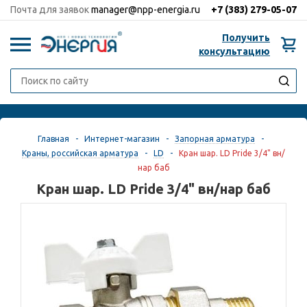
Почта для заявок
manager@npp-energia.ru
+7 (383)
279-05-07
Получить
0
консультацию
Главная
-
Интернет-магазин
-
Запорная арматура
-
Краны, российская арматура
-
LD
-
Кран шар. LD Pride 3/4" вн/
нар баб
Кран шар. LD Pride 3/4" вн/нар баб