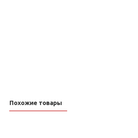
Кран шаровой латунный
Кран шар. LD Pride 1/
LD Pride 47.20.В-В.ТР Ду
вн/вн бабочка с
20 Ру 40 Т-рукоятка
дренажем и
(Red + Blue
воздухоотводчиком
Pride 44.15.В-В.С.Б
Нет в наличии
Нет в наличии
Похожие товары